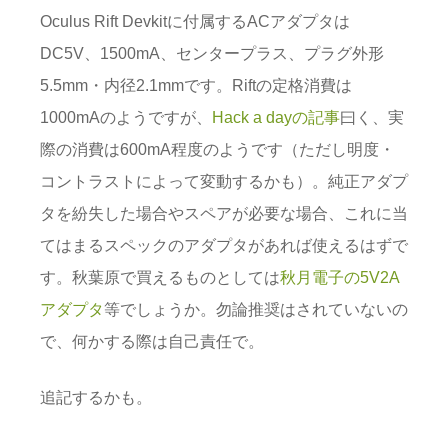
Oculus Rift Devkitに付属するACアダプタは
DC5V、1500mA、センタープラス、プラグ外形
5.5mm・内径2.1mmです。Riftの定格消費は
1000mAのようですが、
Hack a dayの記事
曰く、実
際の消費は600mA程度のようです（ただし明度・
コントラストによって変動するかも）。純正アダプ
タを紛失した場合やスペアが必要な場合、これに当
てはまるスペックのアダプタがあれば使えるはずで
す。秋葉原で買えるものとしては
秋月電子の5V2A
アダプタ
等でしょうか。勿論推奨はされていないの
で、何かする際は自己責任で。
追記するかも。