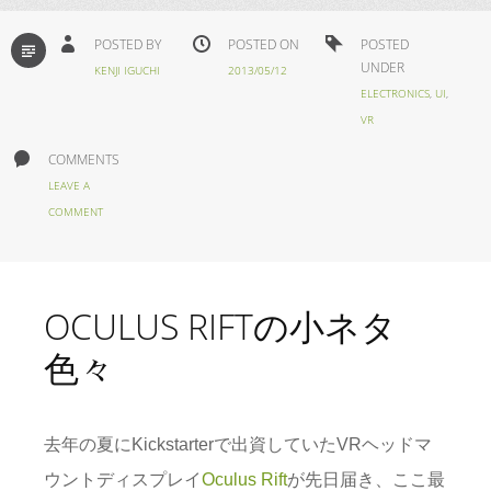
STANDARD
POSTED BY
POSTED ON
POSTED
UNDER
KENJI IGUCHI
2013/05/12
ELECTRONICS
,
UI
,
VR
COMMENTS
LEAVE A
COMMENT
OCULUS RIFTの小ネタ
色々
去年の夏にKickstarterで出資していたVRヘッドマ
ウントディスプレイ
Oculus Rift
が先日届き、ここ最