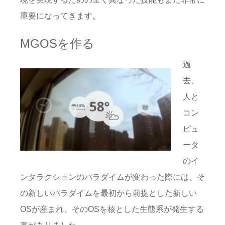
重要になってきます。
MGOSを作る
過
去、
人と
コン
ピュ
ータ
のイ
ンタラクションのパラダイムが変わった際には、そ
の新しいパラダイムを最初から前提とした新しい
OSが産まれ、そのOSを核とした生態系が発生する
事がありました。