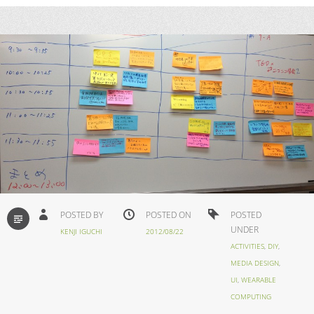
STANDARD
POSTED BY
POSTED ON
POSTED
UNDER
KENJI IGUCHI
2012/08/22
ACTIVITIES
,
DIY
,
MEDIA DESIGN
,
UI
,
WEARABLE
COMPUTING