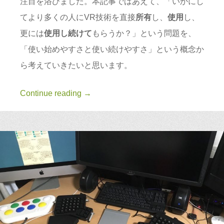
注目を浴びました。本記事ではあえて、「いかにし
てより多くの人にVR技術を直接
所有
し、
使用
し、
更には
使用し続けて
もらうか？」という問題を、
「使い始めやすさと使い続けやすさ」という概念か
ら考えていきたいと思います。
Continue reading
→