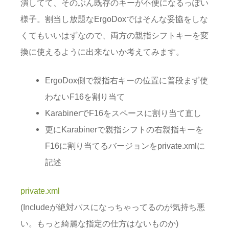
潰してて、そのぶん既存のキーが不便になるっぽい
様子。割当し放題なErgoDoxではそんな妥協をしな
くてもいいはずなので、両方の親指シフトキーを変
換に使えるように出来ないか考えてみます。
ErgoDox側で親指右キーの位置に普段まず使
わないF16を割り当て
KarabinerでF16をスペースに割り当て直し
更にKarabinerで親指シフトの右親指キーを
F16に割り当てるバージョンをprivate.xmlに
記述
private.xml
(Includeが絶対パスになっちゃってるのが気持ち悪
い。もっと綺麗な指定の仕方はないものか)