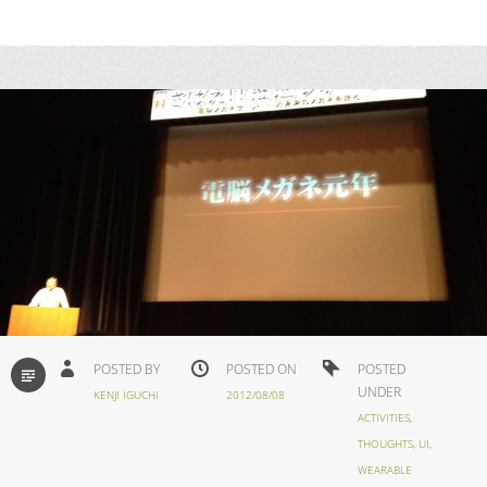
STANDARD
POSTED BY
POSTED ON
POSTED
UNDER
KENJI IGUCHI
2012/08/08
ACTIVITIES
,
THOUGHTS
,
UI
,
WEARABLE