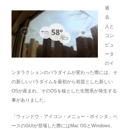
過
去、
人と
コン
ピュ
ータ
のイ
ンタラクションのパラダイムが変わった際には、そ
の新しいパラダイムを最初から前提とした新しい
OSが産まれ、そのOSを核とした生態系が発生する
事がありました。
「ウィンドウ・アイコン・メニュー・ポインタ」ベ
ースのGUIが登場した際にはMac OSとWindows、