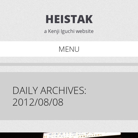
HEISTAK
a Kenji Iguchi website
MENU
Skip
to
content
DAILY ARCHIVES:
2012/08/08