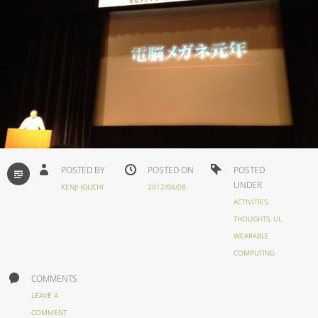
STANDARD
POSTED BY
POSTED ON
POSTED
UNDER
KENJI IGUCHI
2012/08/08
ACTIVITIES
,
THOUGHTS
,
UI
,
WEARABLE
COMPUTING
COMMENTS
LEAVE A
COMMENT