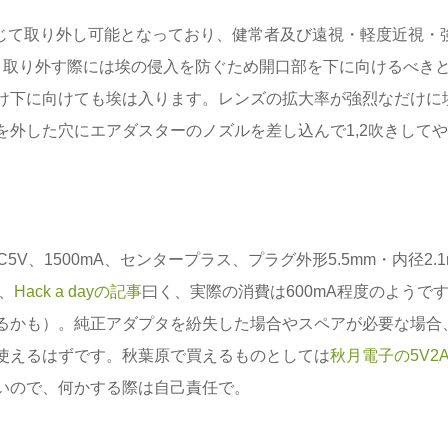
視力に応じて取り外し可能となっており、健常者及び遠視・軽度近視・
。取り外す際には埃の侵入を防ぐため開口部を下に向けるべき
け下に向けても埃は入ります。レンズの拡大率が強烈なだけに
外した穴にエアダスターのノズルを差し込んで1,2吹きして
プタはDC5V、1500mA、センタープラス、プラグ外形5.5mm・内径2.
が、
Hack a dayの記事
曰く、実際の消費は600mA程度のようで
るかも）。純正アダプタを紛失した場合やスペアが必要な場合
使えるはずです。秋葉原で買えるものとしては
秋月電子の5V2
いので、何かする際は自己責任で。