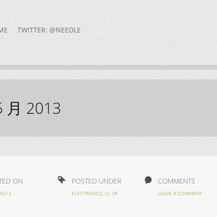
ME
TWITTER: @NEEDLE
5 月 2013
TED ON
POSTED UNDER
COMMENTS
05/12
ELECTRONICS
,
UI
,
VR
LEAVE A COMMENT