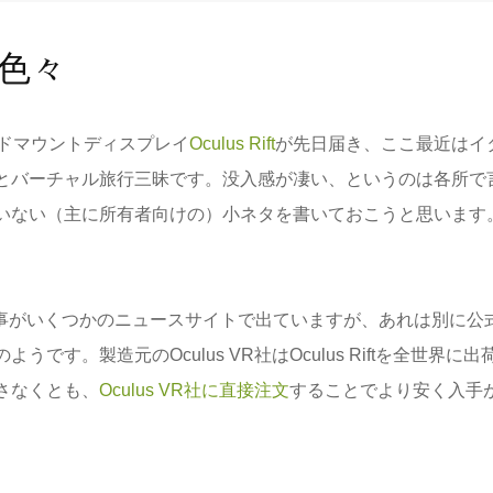
タ色々
Rヘッドマウントディスプレイ
Oculus Rift
が先日届き、ここ最近はイ
とバーチャル旅行三昧です。没入感が凄い、というのは各所で
いない（主に所有者向けの）小ネタを書いておこうと思います
という記事がいくつかのニュースサイトで出ていますが、あれは別に公
す。製造元のOculus VR社はOculus Riftを全世界に出
さなくとも、
Oculus VR社に直接注文
することでより安く入手