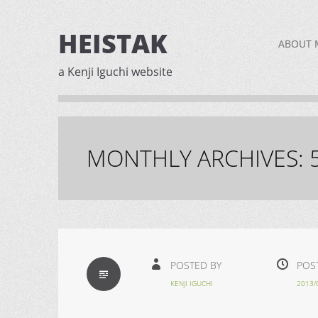
HEISTAK
Skip
ABOUT 
to
a Kenji Iguchi website
content
MONTHLY ARCHIVES:
STANDARD
POSTED BY
POS
KENJI IGUCHI
2013/