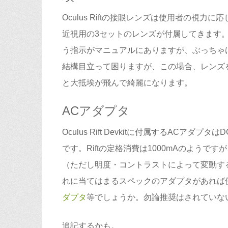
Oculus Riftの接眼レンズは使用者の
近視用の3セットのレンズが付属してきます
う指示がマニュアルにありますが、ぶっちゃ
結構目立って困りますが、この場合、レンズを
と大抵埃が飛んで綺麗になります。
ACアダプタ
Oculus Rift Devkitに付属するACアダ
です。Riftの定格消費は1000mAのようです
（ただし明度・コントラストによって変動す
れに当てはまるスペックのアダプタがあれば
ダプタ
等でしょうか。勿論推奨はされていな
追記するかも。