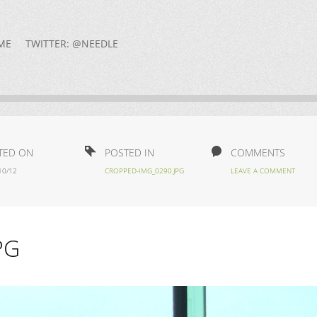
ME
TWITTER: @NEEDLE
TED ON
POSTED IN
COMMENTS
10/12
CROPPED-IMG_0290.JPG
LEAVE A COMMENT
PG