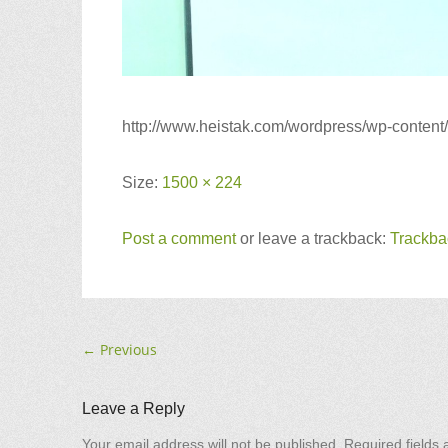
http://www.heistak.com/wordpress/wp-conten
Size:
1500 × 224
Post a comment
or leave a trackback:
Trackb
←
Previous
Leave a Reply
Your email address will not be published.
Required fields