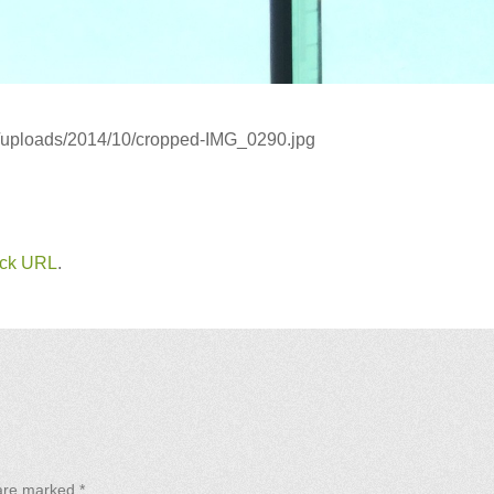
t/uploads/2014/10/cropped-IMG_0290.jpg
ack URL
.
 are marked
*