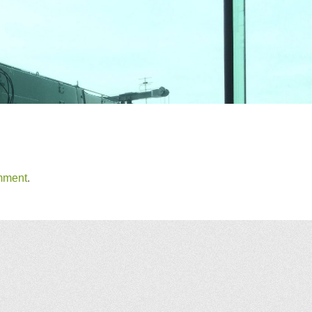
mment
.