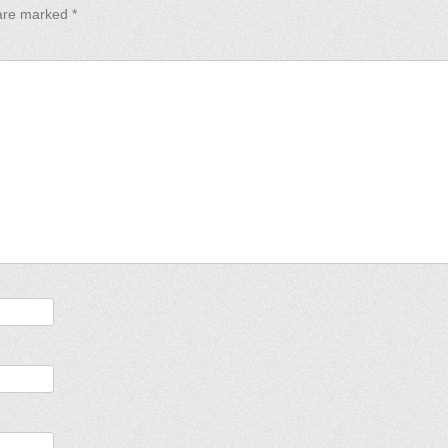
 are marked
*