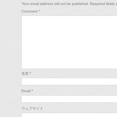
Your email address will not be published.
Required fields
Comment
*
名前
*
Email
*
ウェブサイト