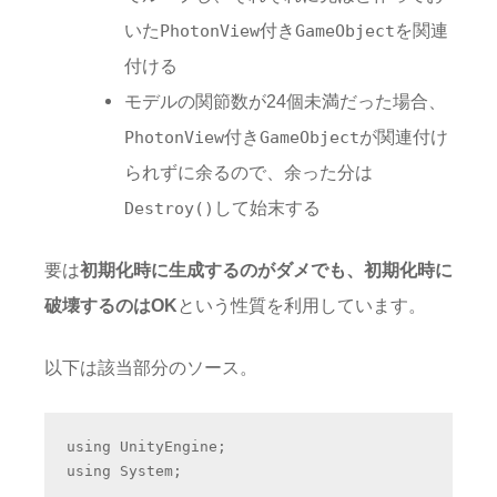
いた
付き
を関連
PhotonView
GameObject
付ける
モデルの関節数が24個未満だった場合、
付き
が関連付け
PhotonView
GameObject
られずに余るので、余った分は
して始末する
Destroy()
要は
初期化時に生成するのがダメでも、初期化時に
破壊するのはOK
という性質を利用しています。
以下は該当部分のソース。
using UnityEngine;

using System;
