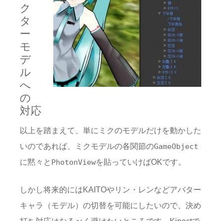
ク
タ
ー
モ
デ
ル
へ
の
対応
以上を踏まえて、単にミクのモデルだけを動かした
いのであれば、ミクモデルの各関節の
GameObject
に黙々と
を貼っていけばOKです。
PhotonView
しかし将来的にはKAITOやリン・レンなどアバター
キャラ（モデル）の切替を可能にしたいので、決め
打ち対応はなるべく避けたいところです。Kinectで