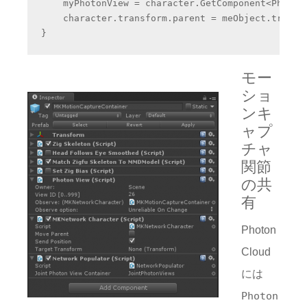
    myPhotonView = character.GetComponent<PhotonV
    character.transform.parent = meObject.transfo
モー
ショ
ンキ
ャプ
チャ
関節
の共
有
Photon
Cloud
には
Photon