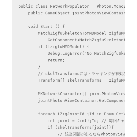
public class NetworkPopulator : Photon.MonoBehavi
    public GameObject jointPhotonViewContainer;

    void Start () {

        MatchZigfuSkeletonToMMDModel zigfuMMDMode
            GetComponent<MatchZigfuSkeletontoMmdM
        if (!zigfuMMDModel) {

            Debug.LogError("No MatchZigfuSkeleton
            return;

        }

        // skelTransformsにはトラッキングが有効な関
        Transform[] skelTransforms = zigfuMMDMode
        MKNetworkCharacter[] jointPhotonViews =

        jointPhotonViewContainer.GetComponentsInC
        foreach (ZigJointId jId in Enum.GetValues
            int joint = (int)jId; // 毎回キャスト
            if (skelTransforms[joint]){

                // 該当関節があるならPhotonView割り当