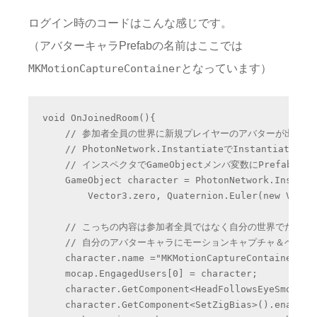
ログイン時のコードはこんな感じです。
（アバターキャラPrefabの名前はここでは
となっています）
MKMotionCaptureContainer
void OnJoinedRoom(){

    // 参加者全員の世界に新規プレイヤーのアバターが出現する
    // PhotonNetwork.InstantiateでInstantia
    // インスペクタでGameObjectメンバ変数にPrefab
    GameObject character = PhotonNetwork.Instanti
        Vector3.zero, Quaternion.Euler(new Vector
    // こっちの内容は参加者全員ではなく自分の世界でだけ反
    // 自分のアバターキャラにモーションキャプチャ＆ヘッド
    character.name ="MKMotionCaptureContainer(Me)
    mocap.EngagedUsers[0] = character;

    character.GetComponent<HeadFollowsEyeSmoothed
    character.GetComponent<SetZigBias>().enabled 