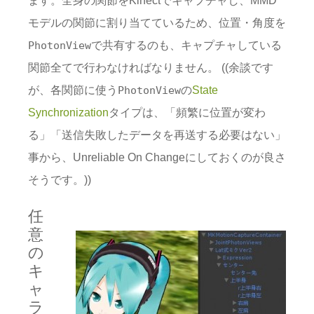
モデルの関節に割り当てているため、位置・角度を
で共有するのも、キャプチャしている
PhotonView
関節全てで行わなければなりません。 ((余談です
が、各関節に使う
の
State
PhotonView
Synchronization
タイプは、「頻繁に位置が変わ
る」「送信失敗したデータを再送する必要はない」
事から、Unreliable On Changeにしておくのが良さ
そうです。))
任
意
の
キ
ャ
ラ