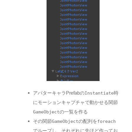
アバターキャラPrefabの
時
Instantiate
にモーションキャプチャで動かせる関節
の一覧を作る
GameObject
その関節
の配列を
GameObject
foreach
でループし、それぞれに先ほど作ってお