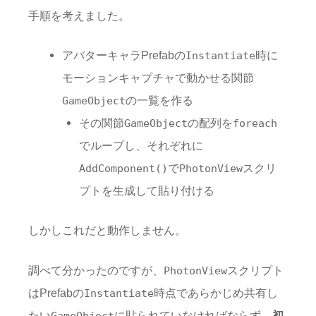
手順を考えました。
アバターキャラPrefabの
時に
Instantiate
モーションキャプチャで動かせる関節
の一覧を作る
GameObject
その関節
の配列を
GameObject
foreach
でループし、それぞれに
で
スクリ
AddComponent()
PhotonView
プトを生成して貼り付ける
しかしこれだと動作しません。
調べて分かったのですが、
スクリプト
PhotonView
はPrefabの
時点であらかじめ共有し
Instantiate
たい
に貼られていなければならず、
初
GameObject