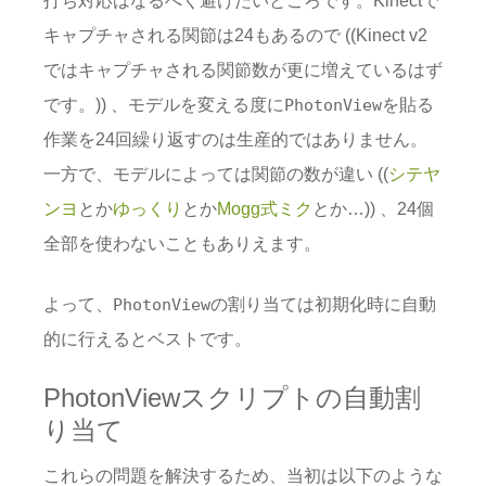
キャプチャされる関節は24もあるので ((Kinect v2
ではキャプチャされる関節数が更に増えているはず
です。)) 、モデルを変える度に
を貼る
PhotonView
作業を24回繰り返すのは生産的ではありません。
一方で、モデルによっては関節の数が違い ((
シテヤ
ンヨ
とか
ゆっくり
とか
Mogg式ミク
とか…)) 、24個
全部を使わないこともありえます。
よって、
の割り当ては初期化時に自動
PhotonView
的に行えるとベストです。
PhotonViewスクリプトの自動割
り当て
これらの問題を解決するため、当初は以下のような