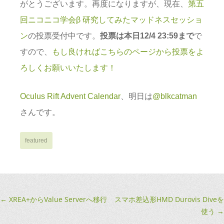
がとうございます。再度になりますが、現在、
第五
回ニコニコ学会β 研究してみたマッドネスセッショ
ン
の投票受付中です。
投票は本日12/4 23:59まで
で
すので、
もし良ければこちらのページから投票をよ
ろしくお願いいたします！
Oculus Rift Advent Calendar
、明日は
@blkcatman
さんです。
featured
Post
←
XREA+からValue Serverへ移行
スマホ差込形HMD Durovis Diveを
使う
→
navigation